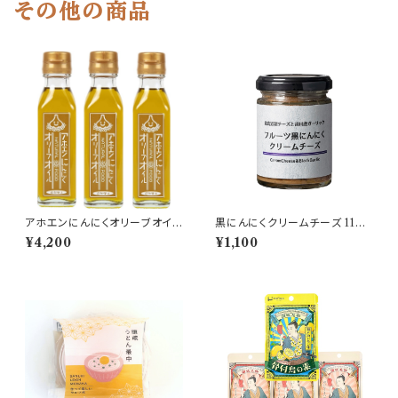
その他の商品
アホエンにんにくオリーブオイル
黒にんにくクリームチーズ 110g
115ｍl 3本セット 香川県産 無
｜自然風土｜おつまみ・ワイン
¥4,200
¥1,100
添加
に合うスプレッド 北海道産チー
ズ使用 国産にんにく