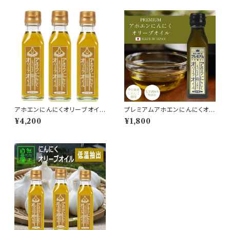
アホエンにんにくオリーブオイル
プレミアムアホエンにんにくオリ
115ｍl 3本セット 香川県産 無
ーブオイル 定期購入
¥4,200
¥1,800
添加