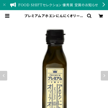
FOOD SHIFTセレクション 優秀賞 受賞のお知らせ
プレミアムアホエンにんにくオリーブ
オイル 115ｍl 香川県産 | 無添加に
んにくオリーブオイル「自然風土」