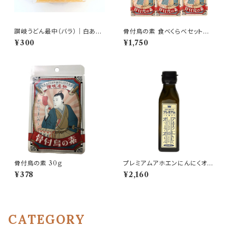
讃岐うどん最中（バラ）｜白あん
骨付鳥の素 食べくらべセット
最中｜香川らしい遊び心のある
骨付鳥の素 瀬戸内レモン味 30
¥300
¥1,750
和菓子
g×１ 骨付鳥の素オリジナル味
30ｇ×3
骨付鳥の素 30ｇ
プレミアムアホエンにんにくオリ
ーブオイル 115ｍl 香川県産
¥378
¥2,160
CATEGORY